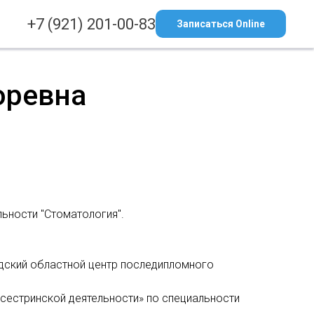
+7 (921) 201-00-83
Записаться Online
оревна
ьности "Стоматология".
дский областной центр последипломного
 сестринской деятельности» по специальности