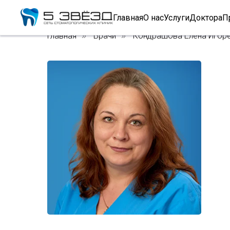
Главная
О нас
Услуги
Доктора
П
Главная
Врачи
Кондрашова Елена Игор
»
»