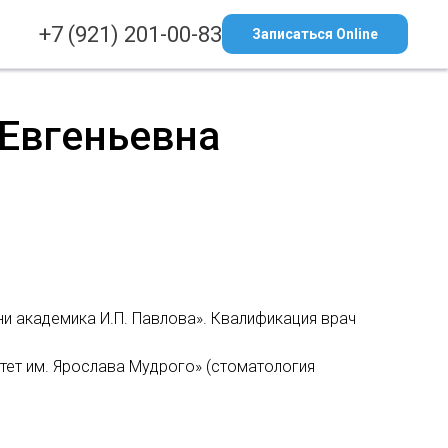
+7 (921) 201-00-83
Записаться Online
Евгеньевна
ни академика И.П. Павлова». Квалификация врач
итет им. Ярослава Мудрого» (стоматология