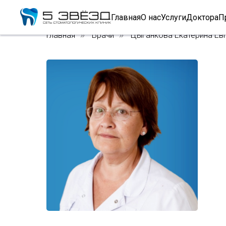
Главная
О нас
Услуги
Доктора
П
Главная
Врачи
Цыганкова Екатерина Ев
»
»